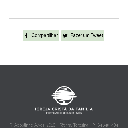
Compartilhar
Fazer um Tweet


R. Agostinho Alves, 2618 - Fátima, Teresina - PI, 64049-484